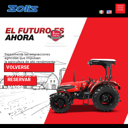
Experimenta las innovaciones
agrícolas que impulsan
la agricultura de alto rendimiento
en todo el mundo.
VOLVERSE
DISTRIBUIDOR
RESERVAR
AHORA